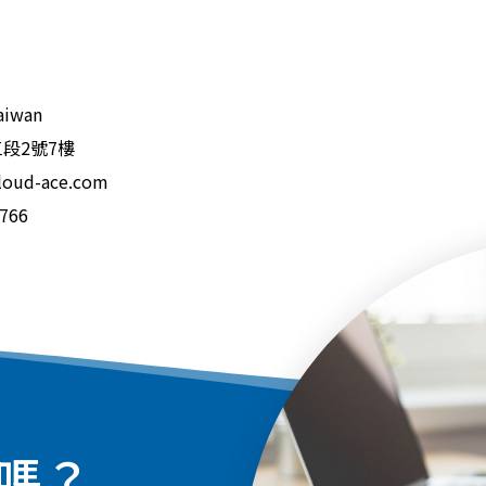
】
iwan
段2號7樓
loud-ace.com
766
嗎？