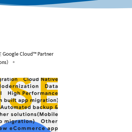
le Cloud™ Partner
ions）。