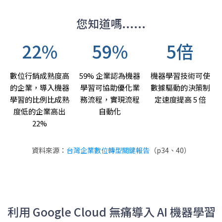
您知道嗎......
22
%
59
%
5
倍
數位行銷成熟度高
59% 企業認為機器
機器學習技術可使
的企業，
導入機器
學習可協助
優化
業
數據驅動的決策
制
學習的
比例比成熟
務流程，實現流程
定速度提高 5 倍
度低的企業高出
自動化
22%
資料來源：
台灣企業數位轉型關鍵報告
（p34、40）
利用 Google Cloud 無痛導入 AI 機器學習