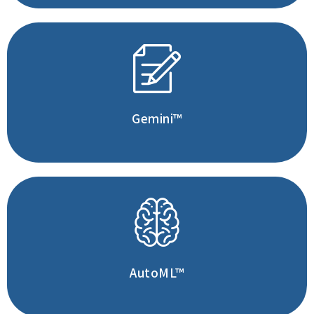
能在 Google Workspace 中
處理語言理解、生成和推理
深入了解
Gemini™
無須建模就能
輕鬆使用機器學習服務
深入了解
AutoML™