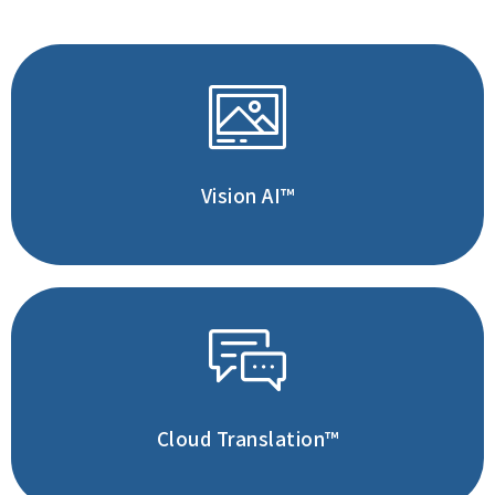
輕鬆解讀圖片內容
快速實現圖片分類
深入了解
Vision AI™
即時翻譯超過一百種語言
加速企業的國際化腳步
深入了解
Cloud Translation™