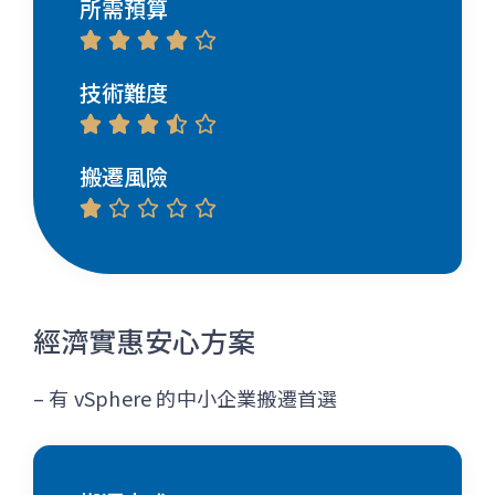
所需預算





技術難度





搬遷風險





經濟實惠安心方案
– 有 vSphere 的中小企業搬遷首選