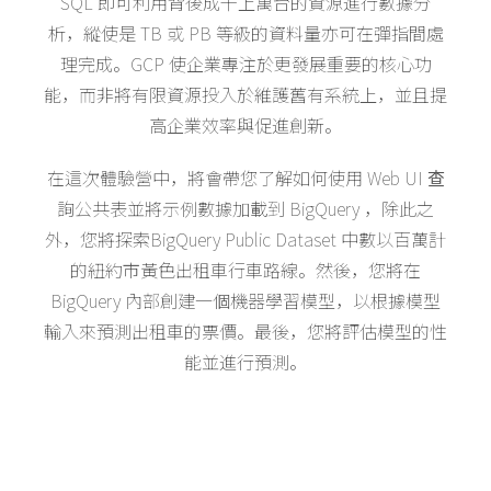
SQL 即可利用背後成千上萬台的資源進行數據分
析，縱使是 TB 或 PB 等級的資料量亦可在彈指間處
理完成。GCP 使企業專注於更發展重要的核心功
能，而非將有限資源投入於維護舊有系統上，並且提
高企業效率與促進創新。
在這次體驗營中，將會帶您了解如何使用 Web UI 查
詢公共表並將示例數據加載到 BigQuery ，除此之
外，您將探索BigQuery Public Dataset 中數以百萬計
的紐約市黃色出租車行車路線。然後，您將在
BigQuery 內部創建一個機器學習模型，以根據模型
輸入來預測出租車的票價。最後，您將評估模型的性
能並進行預測。