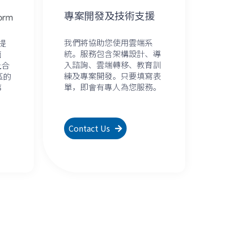
專案開發及技術支援
我們將協助您使用雲端系
 提
統。服務包含架構設計、導
面
入諮詢、雲端轉移、教育訓
上合
練及專案開發。只要填寫表
區的
單，即會有專人為您服務。
事
Contact Us