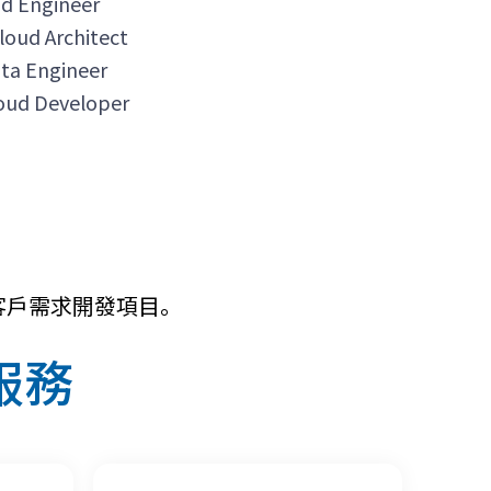
ud Engineer
loud Architect
ata Engineer
loud Developer
客戶需求開發項目。
及服務