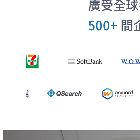
廣受全球
500+
間