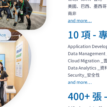
美國、巴西、墨西哥
南非
and more…
10 項 
Application De
Data Managemen
Cloud Migration
Data Analytics 
Security_安全性
and more…
400+ 