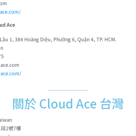
com
-ace.com/
ud Ace
 1, 384 Hoàng Diệu, Phường 6, Quận 4, TP. HCM.
n
75
-ace.com
d-ace.com/
關於 Cloud Ace 台灣
iwan
段2號7樓