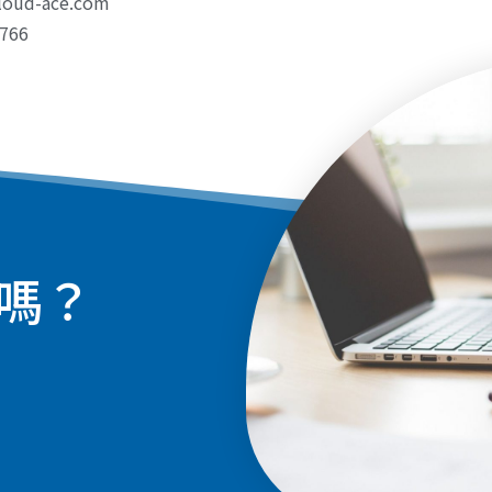
loud-ace.com
766
嗎？